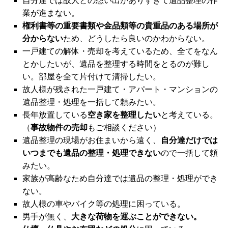
自分達では故人との想い出がありすぎて遺品整理の作
業が進まない。
権利書等の重要書類や金品類等の貴重品のある場所が
分からない
ため、どうしたら良いのかわからない。
一戸建ての解体・売却を考えているため、全てをなん
とかしたいが、遺品を整理する時間をとるのが難し
い。部屋を全て片付けて清掃したい。
故人様が残された一戸建て・アパート・マンションの
遺品整理・処理を一括して頼みたい。
長年放置している
空き家を整理したい
と考えている。
（
事故物件の売却
もご相談ください）
遺品整理の現場がお住まいから遠く、
自分達だけでは
いつまでも遺品の整理・処理できない
ので一括して頼
みたい。
家族が高齢なため自分達では遺品の整理・処理ができ
ない。
故人様の車やバイク等の処理に困っている。
男手が無く、
大きな荷物を運ぶことができない。