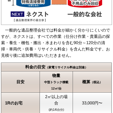
一般的な遺品整理会社では料金が細かく分かりにくいので
すが、ネクストは、すべての作業（仕分け作業・貴重品の探
索・養生・梱包・搬出・水まわりを含む90分～120分の清
掃・車両代・供養・リサイクル料金）を含んだ料金です。お
見積り後に追加費用はいただきません。
料金の目安
（家電リサイクル料金は別途）
物量
目安
概算
中型トラック積載
（税込）
12㎥/台
2㎥以上の場
1Rのお宅
合
33,000円〜
(約1/6台分)