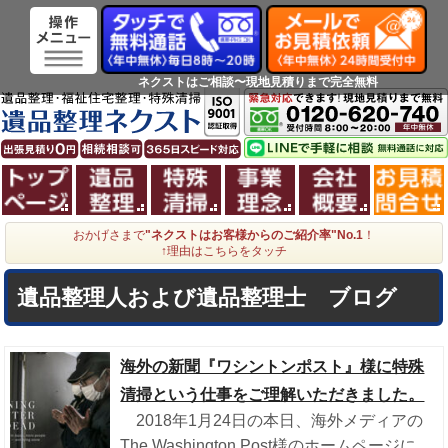
ネクストはご相談〜現地見積りまで完全無料
ホーム
遺品整理
特殊清掃
事業理念
会社概
おかげさまで
"ネクストはお客様からのご紹介率"No.1
！
↑理由はこちらをタッチ
遺品整理人および遺品整理士 ブログ
海外の新聞『ワシントンポスト』様に特殊
清掃という仕事をご理解いただきました。
2018年1月24日の本日、海外メディアの
The Washington Post様のホームページに