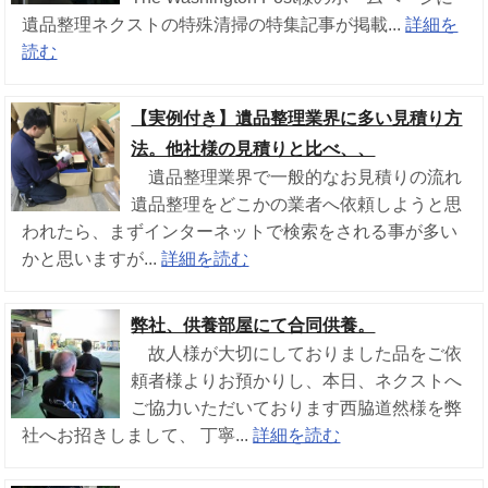
遺品整理ネクストの特殊清掃の特集記事が掲載...
詳細を
読む
【実例付き】遺品整理業界に多い見積り方
法。他社様の見積りと比べ、、
遺品整理業界で一般的なお見積りの流れ
遺品整理をどこかの業者へ依頼しようと思
われたら、まずインターネットで検索をされる事が多い
かと思いますが...
詳細を読む
弊社、供養部屋にて合同供養。
故人様が大切にしておりました品をご依
頼者様よりお預かりし、本日、ネクストへ
ご協力いただいております西脇道然様を弊
社へお招きしまして、 丁寧...
詳細を読む