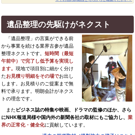
遺品整理の先駆けがネクスト
「遺品整理」の言葉ができる前
から事業を続ける業界古参が遺品
整理ネクストです。
短時間（最短
午前中）で完了し低予算を実現し
ます。
現地で項目別に細かく分け
た
お見積り明細をその場で
お出し
します。お見積りのご提案まで無
料で承ります。明朗会計がネクス
トの理念です。
また
ビジネス誌の特集や映画、ドラマの監修のほか、さら
に
NHK報道局様や国内外の新聞各社の取材にもご協力し、
業
界の正常化・健全化
に貢献しています。