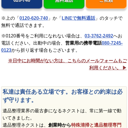
620-740
無料通話
ご依頼
※上の「
0120-620-740
」か「
LINEで無料通話
」のタッチで
無料で通話できます。
※0120番号をご利用になれない場合は、
03-3762-2492
へお
電話ください。出動中の場合、
営業用の携帯電話
080-7245-
0123
から折り返す場合もございます。
※日中にお時間がない方は、こちらのメールフォームもご
利用ください。 ▶︎
私達は責任ある立場です。お客様との約束は必
ず守ります。
遺品整理業界の最古参になるネクストは、常に第一線で動
いてきました。
遺品整理ネクストは、
創業時から
特殊清掃と遺品整理専門