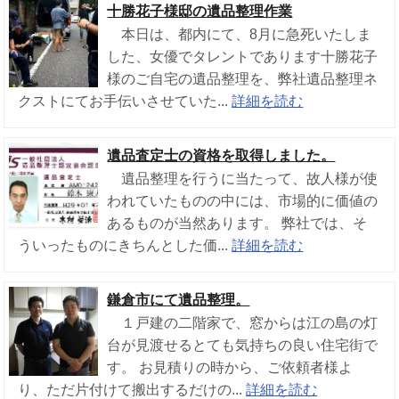
十勝花子様邸の遺品整理作業
本日は、都内にて、8月に急死いたしま
した、女優でタレントであります十勝花子
様のご自宅の遺品整理を、弊社遺品整理ネ
クストにてお手伝いさせていた...
詳細を読む
遺品査定士の資格を取得しました。
遺品整理を行うに当たって、故人様が使
われていたものの中には、市場的に価値の
あるものが当然あります。 弊社では、そ
ういったものにきちんとした価...
詳細を読む
鎌倉市にて遺品整理。
１戸建の二階家で、窓からは江の島の灯
台が見渡せるとても気持ちの良い住宅街で
す。 お見積りの時から、ご依頼者様よ
り、ただ片付けて搬出するだけの...
詳細を読む