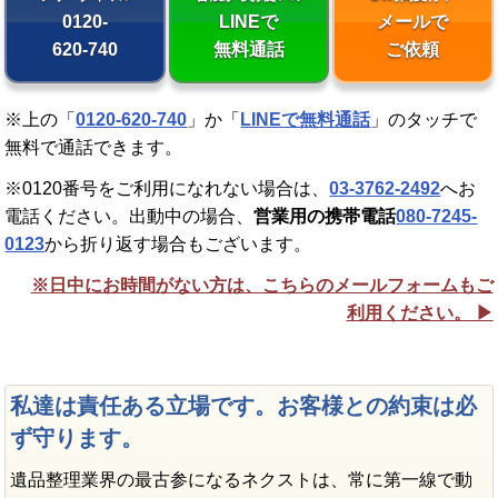
0120-
LINEで
メールで
620-740
無料通話
ご依頼
※上の「
0120-620-740
」か「
LINEで無料通話
」のタッチで
無料で通話できます。
※0120番号をご利用になれない場合は、
03-3762-2492
へお
電話ください。出動中の場合、
営業用の携帯電話
080-7245-
0123
から折り返す場合もございます。
※日中にお時間がない方は、こちらのメールフォームもご
利用ください。 ▶︎
私達は責任ある立場です。お客様との約束は必
ず守ります。
遺品整理業界の最古参になるネクストは、常に第一線で動