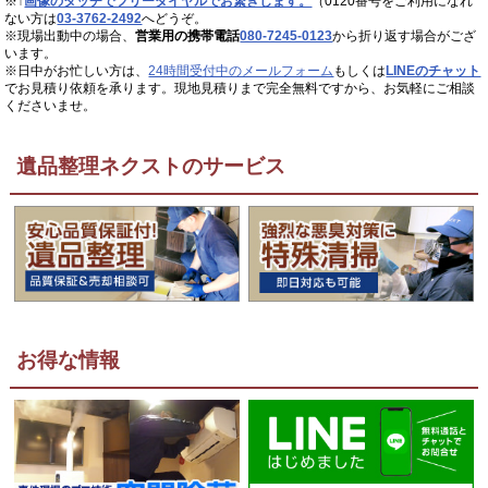
※↑
画像のタッチでフリーダイヤルでお繋ぎします。
（0120番号をご利用になれ
ない方は
03-3762-2492
へどうぞ。
※現場出動中の場合、
営業用の携帯電話
080-7245-0123
から折り返す場合がござ
います。
※日中がお忙しい方は、
24時間受付中のメールフォーム
もしくは
LINEのチャット
でお見積り依頼を承ります。現地見積りまで完全無料ですから、お気軽にご相談
くださいませ。
遺品整理ネクストのサービス
お得な情報