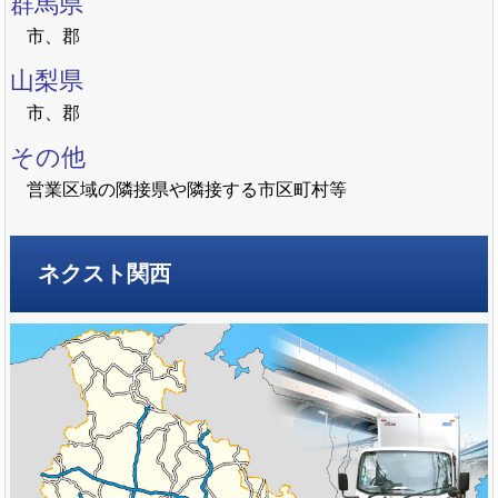
群馬県
市、郡
山梨県
市、郡
その他
営業区域の隣接県や隣接する市区町村等
ネクスト関西