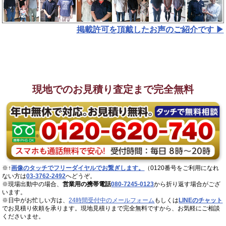
掲載許可を頂戴したお声のご紹介です ▶︎
現地でのお見積り査定まで完全無料
※↑
画像のタッチでフリーダイヤルでお繋ぎします。
（0120番号をご利用になれ
ない方は
03-3762-2492
へどうぞ。
※現場出動中の場合、
営業用の携帯電話
080-7245-0123
から折り返す場合がござ
います。
※日中がお忙しい方は、
24時間受付中のメールフォーム
もしくは
LINEのチャット
でお見積り依頼を承ります。現地見積りまで完全無料ですから、お気軽にご相談
くださいませ。