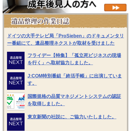
ドイツの大手テレビ局「ProSieben」のドキュメンタリ
ー番組にて、遺品整理ネクストが取材を受けました
フライデー【特集】「孤立死ビジネスの現場
を行く」へ取材協力しました。
J:COM特別番組「終活手帳」に出演していま
す。
国際規格の品質マネジメントシステムの認証
を取得しました。
東京新聞の社説に、ご協力いたしました。