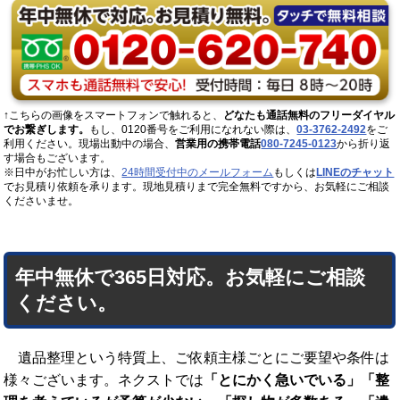
↑こちらの画像をスマートフォンで触れると、
どなたも通話無料のフリーダイヤル
でお繋ぎします。
もし、0120番号をご利用になれない際は、
03-3762-2492
をご
利用ください。現場出動中の場合、
営業用の携帯電話
080-7245-0123
から折り返
す場合もございます。
※日中がお忙しい方は、
24時間受付中のメールフォーム
もしくは
LINEのチャット
でお見積り依頼を承ります。現地見積りまで完全無料ですから、お気軽にご相談
くださいませ。
年中無休で365日対応。お気軽にご相談
ください。
遺品整理という特質上、ご依頼主様ごとにご要望や条件は
様々ございます。ネクストでは
「とにかく急いでいる」「整