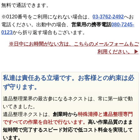
無料で通話できます。
※0120番号をご利用になれない場合は、
03-3762-2492
へお
電話ください。出動中の場合、
営業用の携帯電話
080-7245-
0123
から折り返す場合もございます。
※日中にお時間がない方は、こちらのメールフォームもご
利用ください。 ▶︎
私達は責任ある立場です。お客様との約束は必
ず守ります。
遺品整理業界の最古参になるネクストは、常に第一線で動
いてきました。
遺品整理ネクストは、
創業時から
特殊清掃と遺品整理専門
ですべての作業を自社で行ないます。
高い作業品質のまま
短時間で完了するスピード対応で低コスト料金を実現して
います。