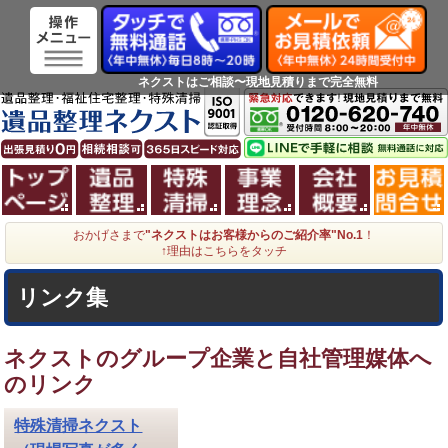
ネクストはご相談〜現地見積りまで完全無料
ホーム
遺品整理
特殊清掃
事業理念
会社概
おかげさまで
"ネクストはお客様からのご紹介率"No.1
！
↑理由はこちらをタッチ
リンク集
ネクストのグループ企業と自社管理媒体へ
のリンク
特殊清掃ネクスト