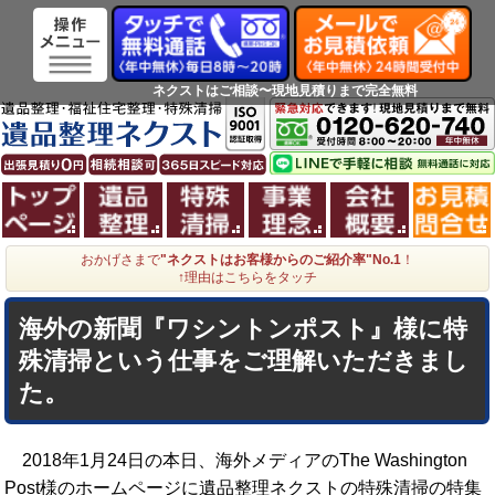
ネクストはご相談〜現地見積りまで完全無料
ホーム
遺品整理
特殊清掃
事業理念
会社概
おかげさまで
"ネクストはお客様からのご紹介率"No.1
！
↑理由はこちらをタッチ
海外の新聞『ワシントンポスト』様に特
殊清掃という仕事をご理解いただきまし
た。
2018年1月24日の本日、海外メディアのThe Washington
Post様のホームページに遺品整理ネクストの特殊清掃の特集