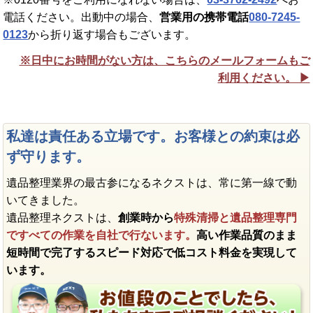
電話ください。出動中の場合、
営業用の携帯電話
080-7245-
0123
から折り返す場合もございます。
※日中にお時間がない方は、こちらのメールフォームもご
利用ください。 ▶︎
私達は責任ある立場です。お客様との約束は必
ず守ります。
遺品整理業界の最古参になるネクストは、常に第一線で動
いてきました。
遺品整理ネクストは、
創業時から
特殊清掃と遺品整理専門
ですべての作業を自社で行ないます。
高い作業品質のまま
短時間で完了するスピード対応で低コスト料金を実現して
います。