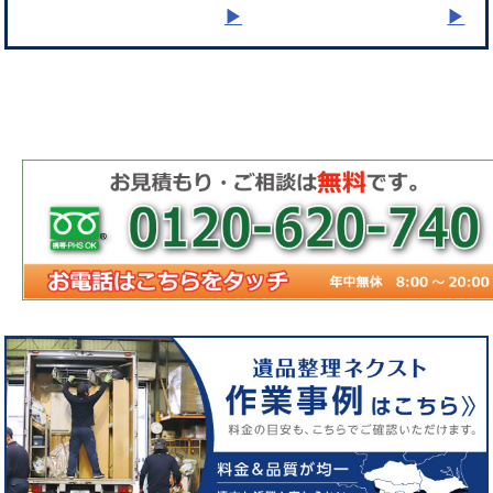
▶︎
▶︎