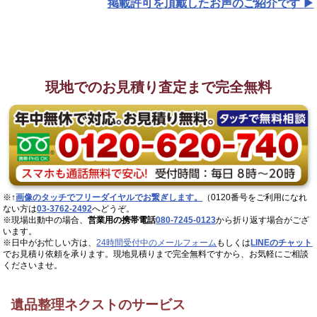
掲載許可を頂戴したお声のご紹介です ▶︎
現地でのお見積り査定まで完全無料
※↑
画像のタッチでフリーダイヤルでお繋ぎします。
（0120番号をご利用になれ
ない方は
03-3762-2492
へどうぞ。
※現場出動中の場合、
営業用の携帯電話
080-7245-0123
から折り返す場合がござ
います。
※日中がお忙しい方は、
24時間受付中のメールフォーム
もしくは
LINEのチャット
でお見積り依頼を承ります。現地見積りまで完全無料ですから、お気軽にご相談
くださいませ。
遺品整理ネクストのサービス