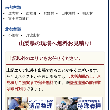
南都留郡
道志村
西桂町
忍野村
山中湖村
鳴沢村
富士河口湖町
北都留郡
小菅村
丹波山村
山梨県の現場へ無料お見積り!
上記以外のエリアもお任せください。
上記エリア以外も出張できることが多くございます。
たとえネクストから遠い場所でも、
現地訪問の上、お
見積りご提案まで完全無料
です。※
特殊清掃
の前作業
は即日対応
できます。