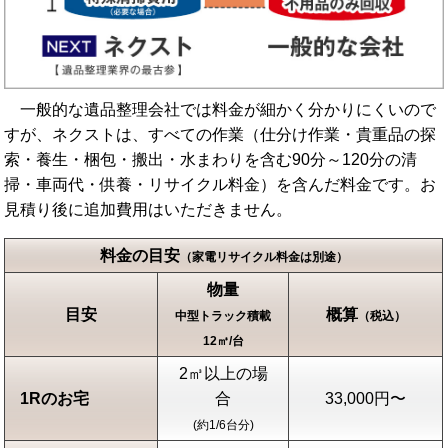
一般的な遺品整理会社では料金が細かく分かりにくいので
すが、ネクストは、すべての作業（仕分け作業・貴重品の探
索・養生・梱包・搬出・水まわりを含む90分～120分の清
掃・車両代・供養・リサイクル料金）を含んだ料金です。お
見積り後に追加費用はいただきません。
料金の目安
（家電リサイクル料金は別途）
物量
目安
概算
中型トラック積載
（税込）
12㎥/台
2㎥以上の場
1Rのお宅
合
33,000円〜
(約1/6台分)