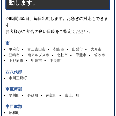
動します。
24時間365日、毎日出動します。お急ぎの対応もできま
す。
お客様がご都合の良い日時をご指定ください。
市
甲府市
富士吉田市
都留市
山梨市
大月市
韮崎市
南アルプス市
北杜市
甲斐市
笛吹市
上野原市
甲州市
中央市
西八代郡
市川三郷町
南巨摩郡
早川町
身延町
南部町
富士川町
中巨摩郡
昭和町