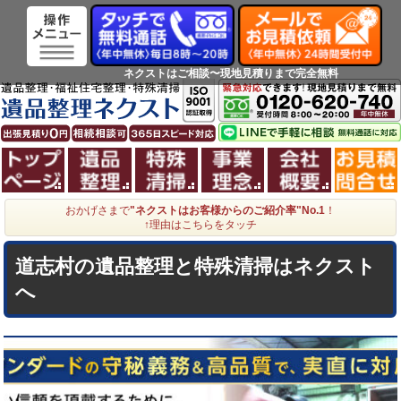
ネクストはご相談〜現地見積りまで完全無料
ホーム
遺品整理
特殊清掃
事業理念
会社概
おかげさまで
"ネクストはお客様からのご紹介率"No.1
！
↑理由はこちらをタッチ
道志村の遺品整理と特殊清掃はネクスト
へ