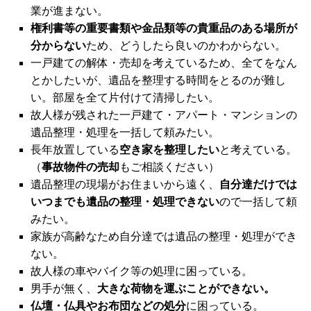
業が進まない。
権利書等の重要書類や金品類等の貴重品のある場所が
分からない
ため、どうしたら良いのかわからない。
一戸建ての解体・売却を考えているため、全てをなん
とかしたいが、遺品を整理する時間をとるのが難し
い。部屋を全て片付けて清掃したい。
故人様が残された一戸建て・アパート・マンションの
遺品整理・処理を一括して頼みたい。
長年放置している
空き家を整理したい
と考えている。
（
事故物件の売却
もご相談ください）
遺品整理の現場がお住まいから遠く、
自分達だけでは
いつまでも遺品の整理・処理できない
ので一括して頼
みたい。
家族が高齢なため自分達では遺品の整理・処理ができ
ない。
故人様の車やバイク等の処理に困っている。
男手が無く、
大きな荷物を運ぶことができない。
仏壇・仏具やお布団などの処分
に困っている。