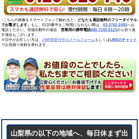
↑こちらの画像をスマートフォンで触れると、
どなたも通話無料のフリーダイヤル
でお繋ぎします。
もし、0120番号をご利用になれない際は、
03-3762-2492
へお
電話ください。現場出動中の場合、
営業用の携帯電話
080-7245-0123
から折り返
す場合もございます。
※日中がお忙しい方は、
24時間受付中のメールフォーム
もしくは
LINEのチャット
でお見積り依頼を承れます。
山梨県の以下の地域へ、毎日休まず出