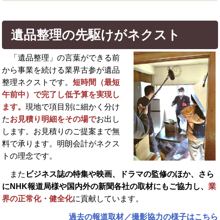
遺品整理の先駆けがネクスト
「遺品整理」の言葉ができる前
から事業を続ける業界古参が遺品
整理ネクストです。
短時間（最短
午前中）で完了し低予算を実現し
ます。
現地で項目別に細かく分け
た
お見積り明細をその場で
お出し
します。お見積りのご提案まで無
料で承ります。明朗会計がネクス
トの理念です。
また
ビジネス誌の特集や映画、ドラマの監修のほか、さら
に
NHK報道局様や国内外の新聞各社の取材にもご協力し、
業
界の正常化・健全化
に貢献しています。
過去の報道取材／撮影協力の様子はこちら