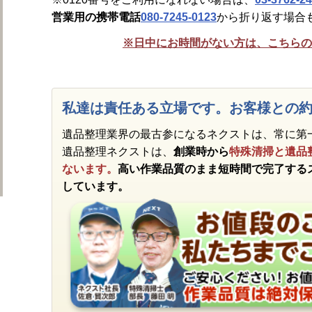
営業用の携帯電話
080-7245-0123
から折り返す場合
※日中にお時間がない方は、こちらの
私達は責任ある立場です。お客様との
遺品整理業界の最古参になるネクストは、常に第
遺品整理ネクストは、
創業時から
特殊清掃と遺品
ないます。
高い作業品質のまま短時間で完了する
しています。