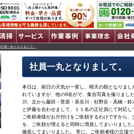
遺品整理
特殊清掃
全サービス
作業事例
事
>
社員一丸となりまして。
社員一丸となりまして。
本日は、前日の天気が一変し、晴天の朝となりまし
れていますが、他の9名がで、集合写真を撮りました
川、左から藤田・菅原・長谷川・杉野谷・高橋・鈴木
と伊藤を合わせまして、１１名の正社員にて対応し
ご依頼者様がお片付けをご依頼するわけですから、
を、ご依頼が増えると同時に増員してまいりました
徹底してまいりました。 常に、ご依頼者様の立場