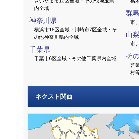
さいたま市10区全域・その他埼玉県
栃
内全域
群
神奈川県
市
横浜市18区全域・川崎市7区全域・そ
山
の他神奈川県内全域
市
千葉県
そ
千葉市6区全域・その他千葉県内全域
営
村
ネクスト関西