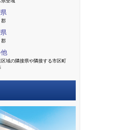
木県全域
馬県
、郡
梨県
、郡
の他
業区域の隣接県や隣接する市区町
等