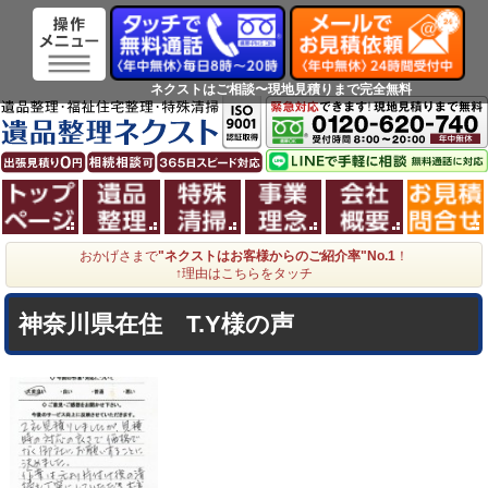
ネクストはご相談〜現地見積りまで完全無料
ホーム
遺品整理
特殊清掃
事業理念
会社概
おかげさまで
"ネクストはお客様からのご紹介率"No.1
！
↑理由はこちらをタッチ
神奈川県在住 T.Y様の声