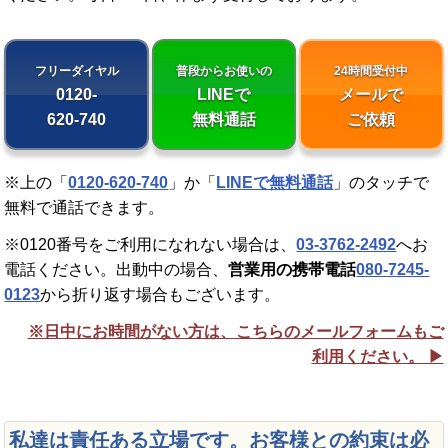
フリーダイヤル
普段からお使いの
24時間受付中
0120-
LINEで
メールで
620-740
無料通話
ご依頼
※上の「
0120-620-740
」か「
LINEで無料通話
」のタッチで
無料で通話できます。
※0120番号をご利用になれない場合は、
03-3762-2492
へお
電話ください。出動中の場合、
営業用の携帯電話
080-7245-
0123
から折り返す場合もございます。
※日中にお時間がない方は、こちらのメールフォームもご
利用ください。 ▶︎
私達は責任ある立場です。お客様との約束は必