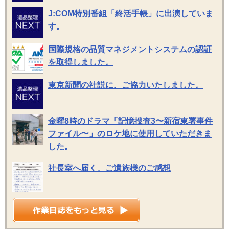
J:COM特別番組「終活手帳」に出演していま
す。
国際規格の品質マネジメントシステムの認証
を取得しました。
東京新聞の社説に、ご協力いたしました。
金曜8時のドラマ「記憶捜査3〜新宿東署事件
ファイル〜」のロケ地に使用していただきま
した。
社長室へ届く、ご遺族様のご感想
遺品整理の作業日誌を