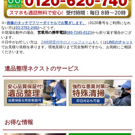
※↑
画像のタッチでフリーダイヤルでお繋ぎします。
（0120番号をご利用になれ
ない方は
03-3762-2492
へどうぞ。
※現場出動中の場合、
営業用の携帯電話
080-7245-0123
から折り返す場合がござ
います。
※日中がお忙しい方は、
24時間受付中のメールフォーム
もしくは
LINEのチャット
でお見積り依頼を承ります。現地見積りまで完全無料ですから、お気軽にご相談
くださいませ。
遺品整理ネクストのサービス
お得な情報