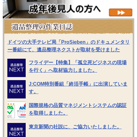
ドイツの大手テレビ局「ProSieben」のドキュメンタリ
ー番組にて、遺品整理ネクストが取材を受けました
フライデー【特集】「孤立死ビジネスの現場
を行く」へ取材協力しました。
J:COM特別番組「終活手帳」に出演していま
す。
国際規格の品質マネジメントシステムの認証
を取得しました。
東京新聞の社説に、ご協力いたしました。