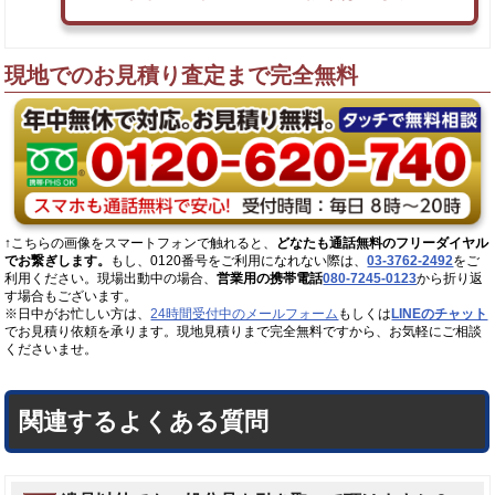
現地でのお見積り査定まで完全無料
↑こちらの画像をスマートフォンで触れると、
どなたも通話無料のフリーダイヤル
でお繋ぎします。
もし、0120番号をご利用になれない際は、
03-3762-2492
をご
利用ください。現場出動中の場合、
営業用の携帯電話
080-7245-0123
から折り返
す場合もございます。
※日中がお忙しい方は、
24時間受付中のメールフォーム
もしくは
LINEのチャット
でお見積り依頼を承ります。現地見積りまで完全無料ですから、お気軽にご相談
くださいませ。
関連するよくある質問