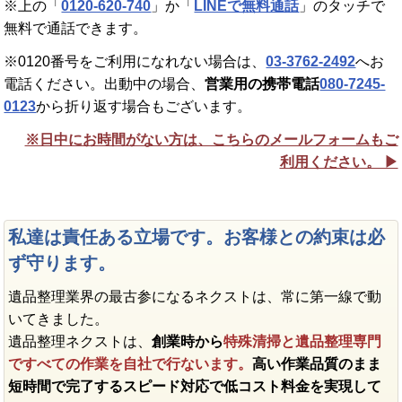
※上の「
0120-620-740
」か「
LINEで無料通話
」のタッチで
無料で通話できます。
※0120番号をご利用になれない場合は、
03-3762-2492
へお
電話ください。出動中の場合、
営業用の携帯電話
080-7245-
0123
から折り返す場合もございます。
※日中にお時間がない方は、こちらのメールフォームもご
利用ください。 ▶︎
私達は責任ある立場です。お客様との約束は必
ず守ります。
遺品整理業界の最古参になるネクストは、常に第一線で動
いてきました。
遺品整理ネクストは、
創業時から
特殊清掃と遺品整理専門
ですべての作業を自社で行ないます。
高い作業品質のまま
短時間で完了するスピード対応で低コスト料金を実現して