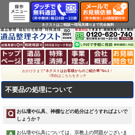
ネクストはご相談〜現地見積りまで完全無料
ホーム
遺品整理
特殊清掃
事業理念
会社概
おかげさまで
"ネクストはお客様からのご紹介率"No.1
！
↑理由はこちらをタッチ
不要品の処理について
お仏壇や仏具、神棚などの処分はどうすればよいで
しょうか？
お仏壇や仏具については、宗教上の問題がございま