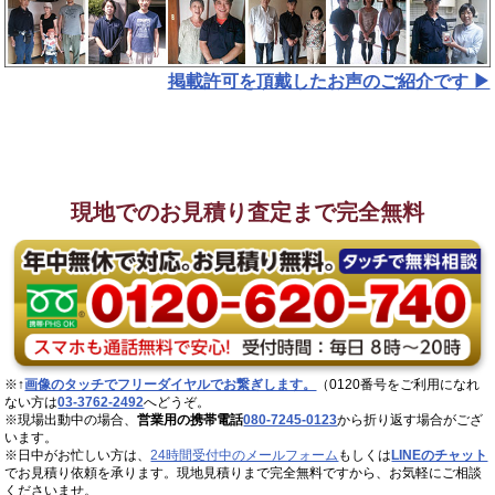
掲載許可を頂戴したお声のご紹介です ▶︎
現地でのお見積り査定まで完全無料
※↑
画像のタッチでフリーダイヤルでお繋ぎします。
（0120番号をご利用になれ
ない方は
03-3762-2492
へどうぞ。
※現場出動中の場合、
営業用の携帯電話
080-7245-0123
から折り返す場合がござ
います。
※日中がお忙しい方は、
24時間受付中のメールフォーム
もしくは
LINEのチャット
でお見積り依頼を承ります。現地見積りまで完全無料ですから、お気軽にご相談
くださいませ。