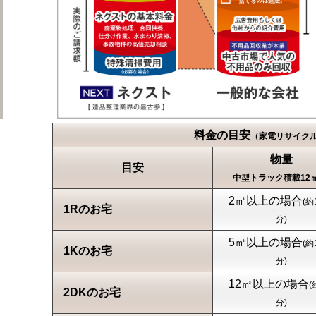
料金の目安
（家電リサイク
物量
目安
中型トラック積載12㎥
2㎥以上の場合
(約
1Rのお宅
分)
5㎥以上の場合
(約
1Kのお宅
分)
12㎥以上の場合
(
2DKのお宅
分)