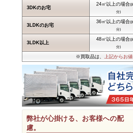
24㎥以上の場合
(
3DKのお宅
分)
36㎥以上の場合
(
3LDKのお宅
分)
48㎥以上の場合
(
3LDK以上
分)
※買取品は、
上記からお値
弊社が心掛ける、お客様への配
慮。