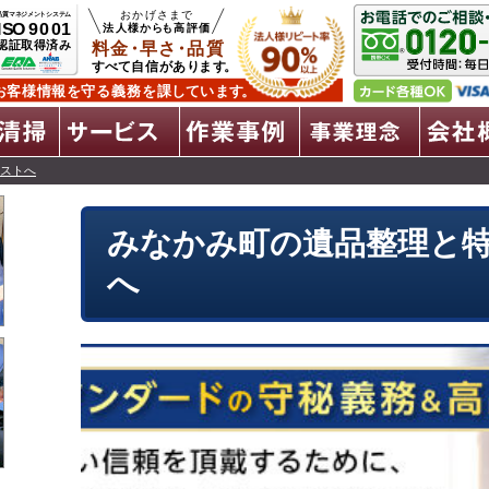
遺品整理
特殊清掃
全サービス
作業事例
事
ストへ
みなかみ町の遺品整理と
へ