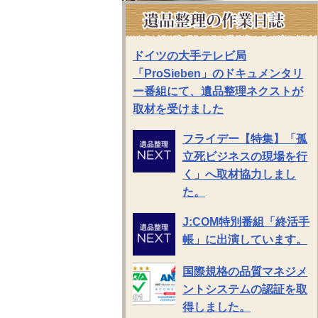
ドイツの大手テレビ局
「ProSieben」のドキュメンタリ
ー番組にて、遺品整理ネクストが
取材を受けました
フライデー【特集】「孤
立死ビジネスの現場を行
く」へ取材協力しまし
た。
J:COM特別番組「終活手
帳」に出演しています。
国際規格の品質マネジメ
ントシステムの認証を取
得しました。