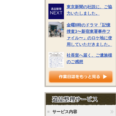
東京新聞の社説に、ご協
力いたしました。
金曜8時のドラマ「記憶
捜査3〜新宿東署事件フ
ァイル〜」のロケ地に使
用していただきました。
社長室へ届く、ご遺族様
のご感想
サービス内容