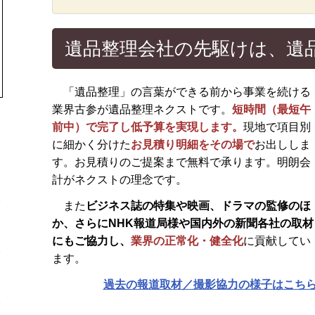
遺品整理会社の先駆けは、遺
「遺品整理」の言葉ができる前から事業を続ける
業界古参が遺品整理ネクストです。
短時間（最短午
前中）で完了し低予算を実現します。
現地で項目別
に細かく分けた
お見積り明細をその場で
お出ししま
す。お見積りのご提案まで無料で承ります。明朗会
計がネクストの理念です。
また
ビジネス誌の特集や映画、ドラマの監修のほ
か、さらに
NHK報道局様や国内外の新聞各社の取材
にもご協力し、
業界の正常化・健全化
に貢献してい
ます。
過去の報道取材／撮影協力の様子はこち