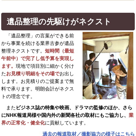
遺品整理の先駆けがネクスト
「遺品整理」の言葉ができる前
から事業を続ける業界古参が遺品
整理ネクストです。
短時間（最短
午前中）で完了し低予算を実現し
ます。
現地で項目別に細かく分け
た
お見積り明細をその場で
お出し
します。お見積りのご提案まで無
料で承ります。明朗会計がネクス
トの理念です。
また
ビジネス誌の特集や映画、ドラマの監修のほか、さら
に
NHK報道局様や国内外の新聞各社の取材にもご協力し、
業
界の正常化・健全化
に貢献しています。
過去の報道取材／撮影協力の様子はこちら