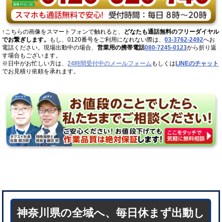
↑こちらの画像をスマートフォンで触れると、
どなたも通話無料のフリーダイヤル
でお繋ぎします。
もし、0120番号をご利用になれない際は、
03-3762-2492
へお
電話ください。現場出動中の場合、
営業用の携帯電話
080-7245-0123
から折り返
す場合もございます。
※日中がお忙しい方は、
24時間受付中のメールフォーム
もしくは
LINEのチャット
でお見積り依頼を承れます。
神奈川県の全域へ、毎日休まず出動し