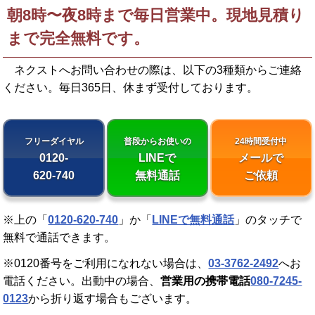
朝8時〜夜8時まで毎日営業中。現地見積り
まで完全無料です。
ネクストへお問い合わせの際は、以下の3種類からご連絡
ください。
毎日365日、休まず受付しております。
フリーダイヤル
普段からお使いの
24時間受付中
0120-
LINEで
メールで
620-740
無料通話
ご依頼
※上の「
0120-620-740
」か「
LINEで無料通話
」のタッチで
無料で通話できます。
※0120番号をご利用になれない場合は、
03-3762-2492
へお
電話ください。出動中の場合、
営業用の携帯電話
080-7245-
0123
から折り返す場合もございます。