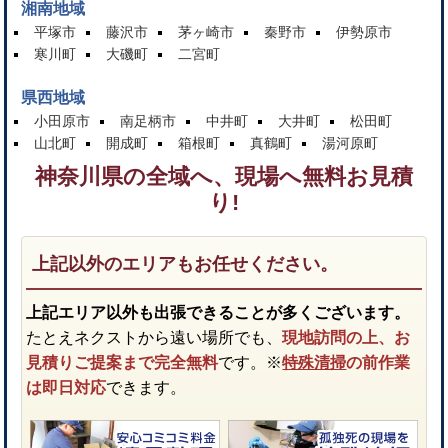
湘南地域
平塚市
藤沢市
茅ヶ崎市
秦野市
伊勢原市
寒川町
大磯町
二宮町
県西地域
小田原市
南足柄市
中井町
大井町
松田町
山北町
開成町
箱根町
真鶴町
湯河原町
神奈川県の全域へ、現場へ無料お見積
り!
上記以外のエリアもお任せください。
上記エリア以外も出張できることが多くございます。
たとえネクストから遠い場所でも、
現地訪問の上、お
見積りご提案まで完全無料
です。※
特殊清掃
の前作業
は即日対応
できます。