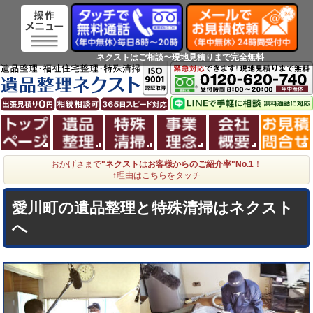
ネクストはご相談〜現地見積りまで完全無料
ホーム
遺品整理
特殊清掃
事業理念
会社概
おかげさまで
"ネクストはお客様からのご紹介率"No.1
！
↑理由はこちらをタッチ
愛川町の遺品整理と特殊清掃はネクスト
へ