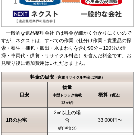
一般的な遺品整理会社では料金が細かく分かりにくいので
すが、ネクストは、すべての作業（仕分け作業・貴重品の探
索・養生・梱包・搬出・水まわりを含む90分～120分の清
掃・車両代・供養・リサイクル料金）を含んだ料金です。お
見積り後に追加費用はいただきません。
料金の目安
（家電リサイクル料金は別途）
物量
目安
概算
中型トラック積載
（税込）
12㎥/台
2㎥以上の場
1Rのお宅
合
33,000円〜
(約1/6台分)