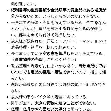
業が進まない。
権利書等の重要書類や金品類等の貴重品のある場所が
分からない
ため、どうしたら良いのかわからない。
一戸建ての解体・売却を考えているため、全てをなん
とかしたいが、遺品を整理する時間をとるのが難し
い。部屋を全て片付けて清掃したい。
故人様が残された一戸建て・アパート・マンションの
遺品整理・処理を一括して頼みたい。
長年放置している
空き家を整理したい
と考えている。
（
事故物件の売却
もご相談ください）
遺品整理の現場がお住まいから遠く、
自分達だけでは
いつまでも遺品の整理・処理できない
ので一括して頼
みたい。
家族が高齢なため自分達では遺品の整理・処理ができ
ない。
故人様の車やバイク等の処理に困っている。
男手が無く、
大きな荷物を運ぶことができない。
仏壇・仏具やお布団などの処分
に困っている。