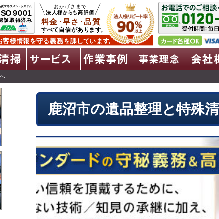
遺品整理
特殊清掃
全サービス
作業事例
事
へ
鹿沼市の遺品整理と特殊