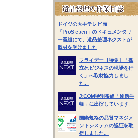
ドイツの大手テレビ局
「ProSieben」のドキュメンタリ
ー番組にて、遺品整理ネクストが
取材を受けました
フライデー【特集】「孤
立死ビジネスの現場を行
く」へ取材協力しまし
た。
J:COM特別番組「終活手
帳」に出演しています。
国際規格の品質マネジメ
ントシステムの認証を取
得しました。