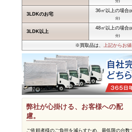
分)
36㎥以上の場合
(
3LDKのお宅
分)
48㎥以上の場合
(
3LDK以上
分)
※買取品は、
上記からお値
弊社が心掛ける、お客様への配
慮。
ご依頼者様のご負担を減らすため、最低限の台数