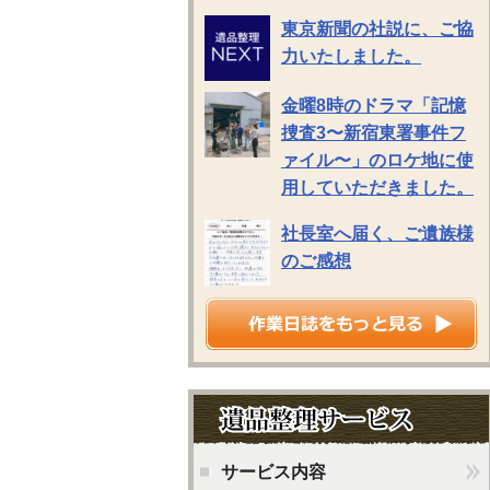
東京新聞の社説に、ご協
力いたしました。
金曜8時のドラマ「記憶
捜査3〜新宿東署事件フ
ァイル〜」のロケ地に使
用していただきました。
社長室へ届く、ご遺族様
のご感想
サービス内容