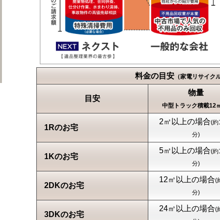
料金の目安
（家電リサイク
物量
目安
中型トラック積載12㎥
2㎥以上の場合
(約
1Rのお宅
分)
5㎥以上の場合
(約
1Kのお宅
分)
12㎥以上の場合
(
2DKのお宅
分)
24㎥以上の場合
(
3DKのお宅