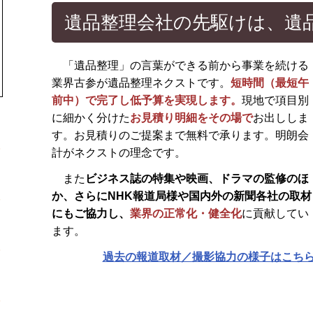
遺品整理会社の先駆けは、遺
「遺品整理」の言葉ができる前から事業を続ける
業界古参が遺品整理ネクストです。
短時間（最短午
前中）で完了し低予算を実現します。
現地で項目別
に細かく分けた
お見積り明細をその場で
お出ししま
す。お見積りのご提案まで無料で承ります。明朗会
計がネクストの理念です。
また
ビジネス誌の特集や映画、ドラマの監修のほ
か、さらに
NHK報道局様や国内外の新聞各社の取材
にもご協力し、
業界の正常化・健全化
に貢献してい
ます。
過去の報道取材／撮影協力の様子はこち