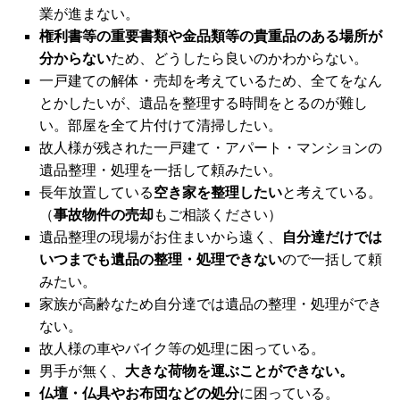
業が進まない。
権利書等の重要書類や金品類等の貴重品のある場所が
分からない
ため、どうしたら良いのかわからない。
一戸建ての解体・売却を考えているため、全てをなん
とかしたいが、遺品を整理する時間をとるのが難し
い。部屋を全て片付けて清掃したい。
故人様が残された一戸建て・アパート・マンションの
遺品整理・処理を一括して頼みたい。
長年放置している
空き家を整理したい
と考えている。
（
事故物件の売却
もご相談ください）
遺品整理の現場がお住まいから遠く、
自分達だけでは
いつまでも遺品の整理・処理できない
ので一括して頼
みたい。
家族が高齢なため自分達では遺品の整理・処理ができ
ない。
故人様の車やバイク等の処理に困っている。
男手が無く、
大きな荷物を運ぶことができない。
仏壇・仏具やお布団などの処分
に困っている。