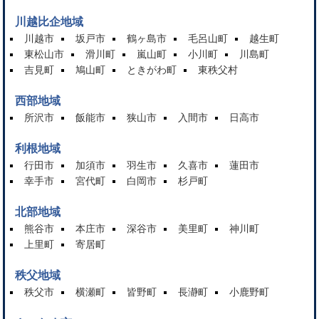
川越比企地域
川越市
坂戸市
鶴ヶ島市
毛呂山町
越生町
東松山市
滑川町
嵐山町
小川町
川島町
吉見町
鳩山町
ときがわ町
東秩父村
西部地域
所沢市
飯能市
狭山市
入間市
日高市
利根地域
行田市
加須市
羽生市
久喜市
蓮田市
幸手市
宮代町
白岡市
杉戸町
北部地域
熊谷市
本庄市
深谷市
美里町
神川町
上里町
寄居町
秩父地域
秩父市
横瀬町
皆野町
長瀞町
小鹿野町