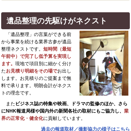
遺品整理の先駆けがネクスト
「遺品整理」の言葉ができる前
から事業を続ける業界古参が遺品
整理ネクストです。
短時間（最短
午前中）で完了し低予算を実現し
ます。
現地で項目別に細かく分け
た
お見積り明細をその場で
お出し
します。お見積りのご提案まで無
料で承ります。明朗会計がネクス
トの理念です。
また
ビジネス誌の特集や映画、ドラマの監修のほか、さら
に
NHK報道局様や国内外の新聞各社の取材にもご協力し、
業
界の正常化・健全化
に貢献しています。
過去の報道取材／撮影協力の様子はこちら