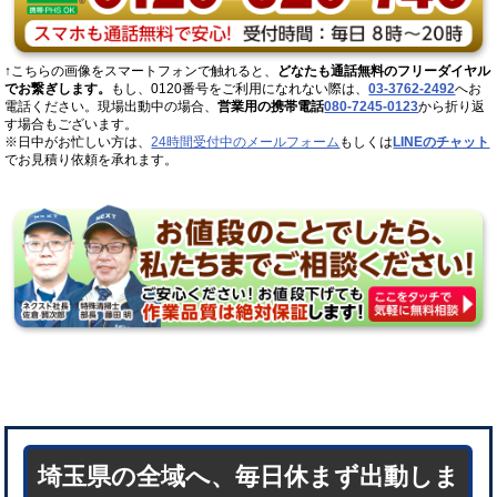
↑こちらの画像をスマートフォンで触れると、
どなたも通話無料のフリーダイヤル
でお繋ぎします。
もし、0120番号をご利用になれない際は、
03-3762-2492
へお
電話ください。現場出動中の場合、
営業用の携帯電話
080-7245-0123
から折り返
す場合もございます。
※日中がお忙しい方は、
24時間受付中のメールフォーム
もしくは
LINEのチャット
でお見積り依頼を承れます。
埼玉県の全域へ、毎日休まず出動しま