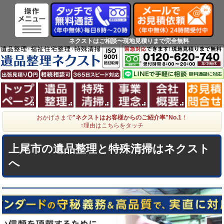
ネクストはご相談〜現地見積りまで完全無料
ホーム
遺品整理
特殊清掃
事業理念
会社概
おかげさまで
"ネクストはお客様からのご紹介率"No.1
！
↑理由はこちらをタッチ
上尾市の遺品整理と特殊清掃はネクスト
へ