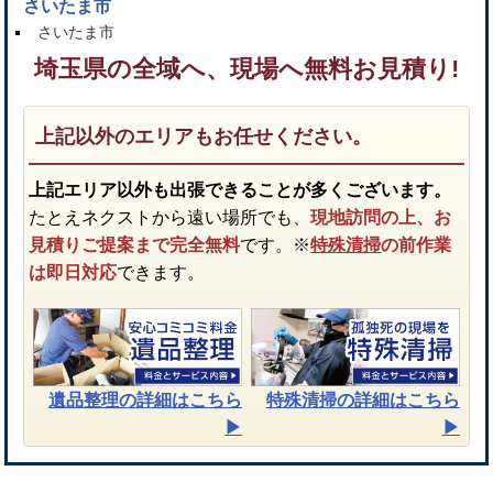
さいたま市
さいたま市
埼玉県の全域へ、現場へ無料お見積り!
上記以外のエリアもお任せください。
上記エリア以外も出張できることが多くございます。
たとえネクストから遠い場所でも、
現地訪問の上、お
見積りご提案まで完全無料
です。※
特殊清掃
の前作業
は即日対応
できます。
遺品整理
の詳細はこちら
特殊清掃
の詳細はこちら
▶︎
▶︎