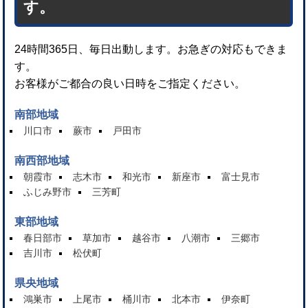
す。
24時間365日、毎日出動します。お急ぎの対応もできま
す。
お客様がご都合の良い日時をご指定ください。
南部地域
川口市
蕨市
戸田市
南西部地域
朝霞市
志木市
和光市
新座市
富士見市
ふじみ野市
三芳町
東部地域
春日部市
草加市
越谷市
八潮市
三郷市
吉川市
松伏町
県央地域
鴻巣市
上尾市
桶川市
北本市
伊奈町