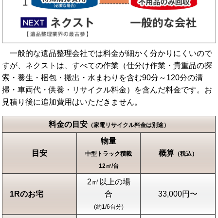
一般的な遺品整理会社では料金が細かく分かりにくいので
すが、ネクストは、すべての作業（仕分け作業・貴重品の探
索・養生・梱包・搬出・水まわりを含む90分～120分の清
掃・車両代・供養・リサイクル料金）を含んだ料金です。お
見積り後に追加費用はいただきません。
料金の目安
（家電リサイクル料金は別途）
物量
目安
概算
中型トラック積載
（税込）
12㎥/台
2㎥以上の場
1Rのお宅
合
33,000円〜
(約1/6台分)