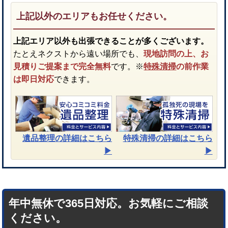
上記以外のエリアもお任せください。
上記エリア以外も出張できることが多くございます。
たとえネクストから遠い場所でも、
現地訪問の上、お
見積りご提案まで完全無料
です。※
特殊清掃
の前作業
は即日対応
できます。
遺品整理
の詳細はこちら
特殊清掃
の詳細はこちら
▶︎
▶︎
年中無休で365日対応。お気軽にご相談
ください。