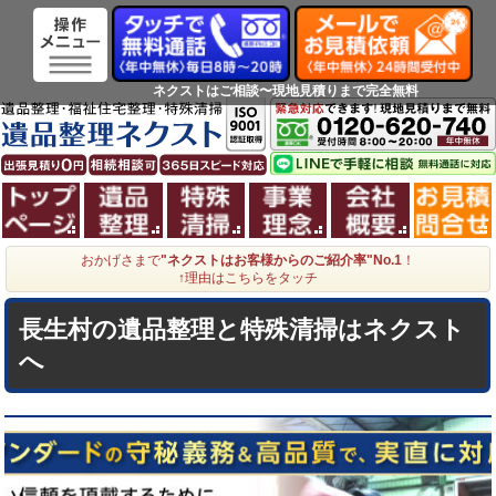
ネクストはご相談〜現地見積りまで完全無料
ホーム
遺品整理
特殊清掃
事業理念
会社概
おかげさまで
"ネクストはお客様からのご紹介率"No.1
！
↑理由はこちらをタッチ
長生村の遺品整理と特殊清掃はネクスト
へ