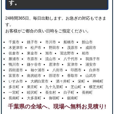
す。
24時間365日、毎日出動します。お急ぎの対応もできま
す。
お客様がご都合の良い日時をご指定ください。
千葉市
銚子市
市川市
船橋市
館山市
木更津市
松戸市
野田市
茂原市
成田市
佐倉市
東金市
旭市
習志野市
柏市
勝浦市
市原市
流山市
八千代市
我孫子市
鴨川市
鎌ケ谷市
君津市
富津市
浦安市
四街道市
袖ケ浦市
八街市
印西市
白井市
富里市
南房総市
匝瑳市
香取市
山武市
いすみ市
大網白里市
酒々井町
栄町
神崎町
多古町
東庄町
九十九里町
芝山町
横芝光町
一宮町
睦沢町
長生村
白子町
長柄町
長南町
大多喜町
御宿町
鋸南町
千葉県の全域へ、現場へ無料お見積り!