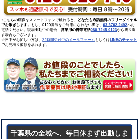
↑こちらの画像をスマートフォンで触れると、
どなたも通話無料のフリーダイヤル
でお繋ぎします。
もし、0120番号をご利用になれない際は、
03-3762-2492
へお
電話ください。現場出動中の場合、
営業用の携帯電話
080-7245-0123
から折り返
す場合もございます。
※日中がお忙しい方は、
24時間受付中のメールフォーム
もしくは
LINEのチャット
でお見積り依頼を承れます。
千葉県の全域へ、毎日休まず出動しま