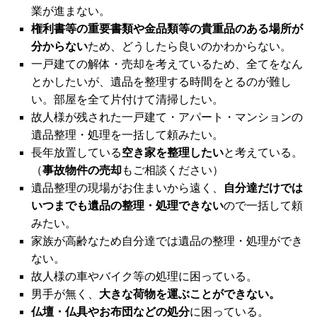
業が進まない。
権利書等の重要書類や金品類等の貴重品のある場所が
分からない
ため、どうしたら良いのかわからない。
一戸建ての解体・売却を考えているため、全てをなん
とかしたいが、遺品を整理する時間をとるのが難し
い。部屋を全て片付けて清掃したい。
故人様が残された一戸建て・アパート・マンションの
遺品整理・処理を一括して頼みたい。
長年放置している
空き家を整理したい
と考えている。
（
事故物件の売却
もご相談ください）
遺品整理の現場がお住まいから遠く、
自分達だけでは
いつまでも遺品の整理・処理できない
ので一括して頼
みたい。
家族が高齢なため自分達では遺品の整理・処理ができ
ない。
故人様の車やバイク等の処理に困っている。
男手が無く、
大きな荷物を運ぶことができない。
仏壇・仏具やお布団などの処分
に困っている。