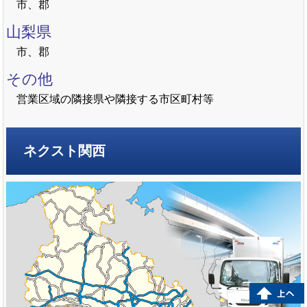
市、郡
山梨県
市、郡
その他
営業区域の隣接県や隣接する市区町村等
ネクスト関西