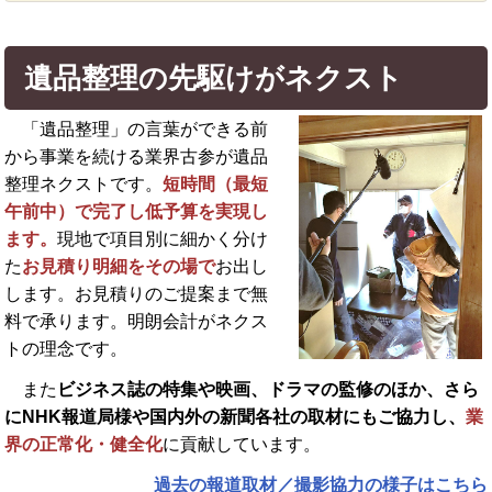
遺品整理の先駆けがネクスト
「遺品整理」の言葉ができる前
から事業を続ける業界古参が遺品
整理ネクストです。
短時間（最短
午前中）で完了し低予算を実現し
ます。
現地で項目別に細かく分け
た
お見積り明細をその場で
お出し
します。お見積りのご提案まで無
料で承ります。明朗会計がネクス
トの理念です。
また
ビジネス誌の特集や映画、ドラマの監修のほか、さら
に
NHK報道局様や国内外の新聞各社の取材にもご協力し、
業
界の正常化・健全化
に貢献しています。
過去の報道取材／撮影協力の様子はこちら