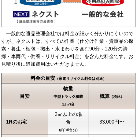
一般的な遺品整理会社では料金が細かく分かりにくいので
すが、ネクストは、すべての作業（仕分け作業・貴重品の探
索・養生・梱包・搬出・水まわりを含む90分～120分の清
掃・車両代・供養・リサイクル料金）を含んだ料金です。お
見積り後に追加費用はいただきません。
料金の目安
（家電リサイクル料金は別途）
物量
目安
概算
中型トラック積載
（税込）
12㎥/台
2㎥以上の場
1Rのお宅
合
33,000円〜
(約1/6台分)