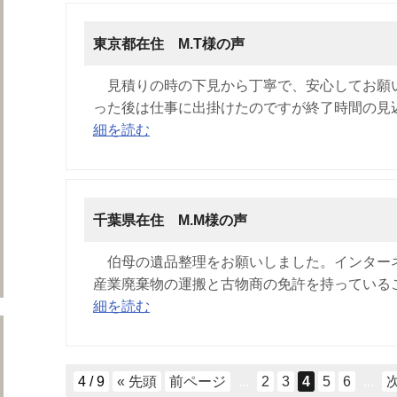
東京都在住 M.T様の声
見積りの時の下見から丁寧で、安心してお願
った後は仕事に出掛けたのですが終了時間の見込
細を読む
千葉県在住 M.M様の声
遺品整理の作業日誌をもっと見る
伯母の遺品整理をお願いしました。インター
産業廃棄物の運搬と古物商の免許を持っているこ
細を読む
ネクストのサービス
4 / 9
« 先頭
前ページ
...
2
3
4
5
6
...