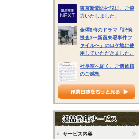
東京新聞の社説に、ご協
力いたしました。
金曜8時のドラマ「記憶
捜査3〜新宿東署事件フ
ァイル〜」のロケ地に使
用していただきました。
社長室へ届く、ご遺族様
のご感想
サービス内容