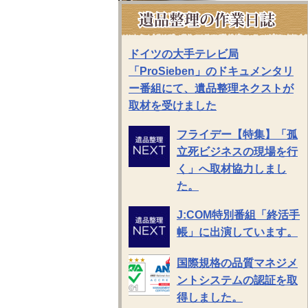
ドイツの大手テレビ局
「ProSieben」のドキュメンタリ
ー番組にて、遺品整理ネクストが
取材を受けました
フライデー【特集】「孤
立死ビジネスの現場を行
く」へ取材協力しまし
た。
J:COM特別番組「終活手
帳」に出演しています。
国際規格の品質マネジメ
ントシステムの認証を取
得しました。