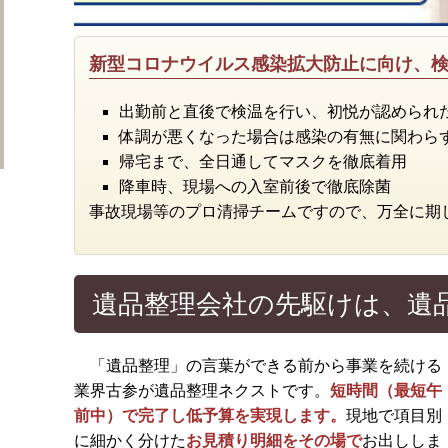
新型コロナウイルス感染拡大防止に向け、
出勤前と直後で検温を行い、初悦が認められ
体調が悪くなった場合は感染の有無に関わら
帰宅まで、全日通してマスクを徹底着用
降車時、現場への入室前後で徹底除菌
事故現場等のプロ清掃チームですので、万全に期
遺品整理会社の先駆けは、遺
「遺品整理」の言葉ができる前から事業を続ける
業界古参が遺品整理ネクストです。
短時間（最短午
前中）で完了し低予算を実現します。
現地で項目別
に細かく分けた
お見積り明細をその場で
お出ししま