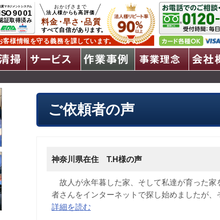
遺品整理
特殊清掃
全サービス
作業事例
事
ご依頼者の声
神奈川県在住 T.H様の声
故人が永年暮した家、そして私達が育った家
者さんをインターネットで探し始めましたが、そ
詳細を読む